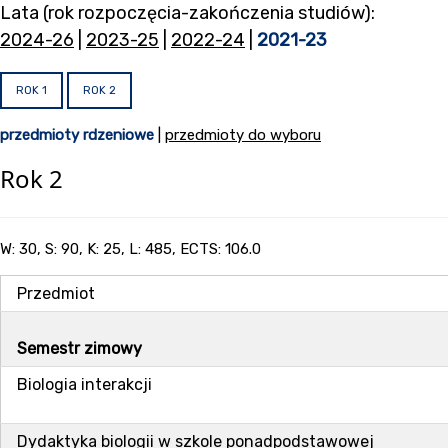
Lata (rok rozpoczęcia-zakończenia studiów):
2024-26
|
2023-25
|
2022-24
|
2021-23
ROK 1
ROK 2
przedmioty rdzeniowe
|
przedmioty do wyboru
Rok 2
W: 30, S: 90, K: 25, L: 485, ECTS: 106.0
Przedmiot
Semestr zimowy
Biologia interakcji
Dydaktyka biologii w szkole ponadpodstawowej